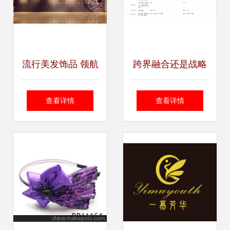
整
流行美发饰品 领航
跨界融合还是战略
行业创新，拥抱新
转型？——小米之
查看详情
查看详情
零售变革浪潮
家新增美发饰品销
售的商业思考