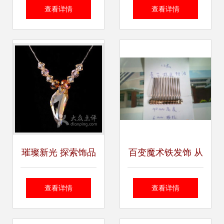
猴原创手工绢纱钻
发指南 聚焦韩国月
查看详情
查看详情
豹纹发夹，点亮酒
光石猫眼石狐狸戒
红甜美元旦
指的市场与采购
璀璨新光 探索饰品
百变魔术铁发饰 从
批发零售的璀璨世
批发源头解析产品
查看详情
查看详情
界，聚焦项链、细
价值与市场前景