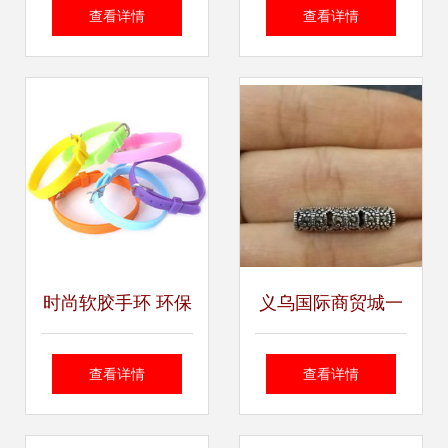
式朋克铆钉箭头食
园森女系盘发，点
查看详情
查看详情
指戒指女指环饰品
亮美发饰品销售新
批发厂家直销，引
风尚
领个性时尚潮流
时尚软胶手环 环保
义乌国际商贸城一
PVC材质，立体感
区 直通源头的时尚
查看详情
查看详情
LOGO，美发饰品
与创意宝库