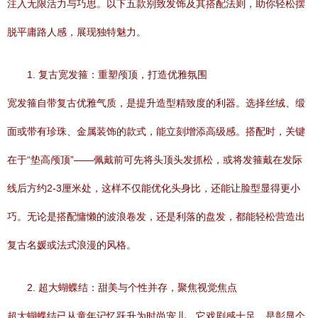
注入无限活力与巧思。以下五款别致发饰及其搭配法则，助你轻松摆
脱平庸路人感，展现独特魅力。
1. 复古宽发箍：重塑颅顶，打造优雅氛围
宽发箍自带复古优雅气质，是提升造型精致度的利器。选择丝绒、缎
面或带有珍珠、金属装饰的款式，能立刻增添高级感。搭配时，关键
在于“垫高颅顶”——佩戴前可先将头顶头发抓松，或将发箍戴在发际
线后方约2-3厘米处，这样不仅能优化头身比，还能让脸型显得更小
巧。无论是搭配慵懒的波浪卷发，还是利落的盘发，都能轻松营造出
复古名媛或法式浪漫的风格。
2. 超大蝴蝶结：甜美与个性并存，聚焦视觉焦点
超大蝴蝶结已从童年记忆跃升为时尚宠儿，它戏剧感十足，是彰显个