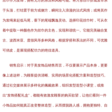
丝巾作为发饰，拥有无尽的系法和风格可能。将方形丝巾折成发带系
于头顶，打结置于前方或侧方，瞬间注入浪漫的法式风情；或将其作
为发绳束起低马尾，垂下的尾端飘逸灵动。选择印花丝巾时，可从衣
着中提取一种颜色作为丝巾的主色，实现和谐统一。它能完美融合复
古、波西米亚、度假风等多种风格，根据穿搭和系法的不同，可优雅
可俏皮，是展现搭配功力的绝佳道具。
销售启示：对于美发饰品销售而言，不仅要展示产品本身，更要
像上述这样，为顾客提供清晰、实用的场景化搭配方案和造型技巧。
通过社交媒体展示多样化的佩戴效果，组织发型造型小课堂，或推
出“发饰搭配礼盒”，都能有效激发顾客的购买欲望，让他们看到一件
小饰品如何能真正改变整体造型，从而摆脱路人感，拥抱更独特、自