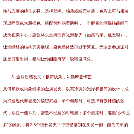
性与态度的绝佳选择。选择丝绸、棉质或绒面材质，色彩上可与服装
形成呼应或大胆撞色。搭配简约的着装时，一个醒目的蝴蝶结能瞬间
成为视觉中心；建议将头发梳理得光滑整齐（如高马尾、低发髻），
让蝴蝶结的结构完美展现，避免整体造型过于繁复。无论是参加派对
还是日常出街，都能让你甜酷有型，吸睛度满分。
3. 金属质感发夹：极简线条，勾勒摩登锋芒
几何形状或抽象线条的金属发夹，以其冷冽的光泽和极简的设计，成
为打造现代摩登感的秘密武器。单个佩戴时，可选择有设计感的款
式，别在一侧耳后，营造不经意的时髦感；多个混搭时，遵循“少即是
多”的原则，将2-3个细长发夹平行或错落别在头发一侧，能为简单的