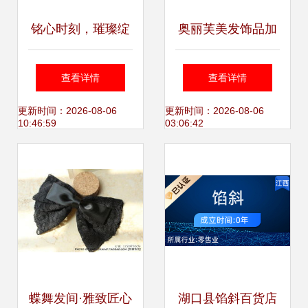
铭心时刻，璀璨绽
奥丽芙美发饰品加
放 伊泰莲娜正品水
盟 开启时尚创业新
查看详情
查看详情
晶长款耳环，献礼
篇章
更新时间：2026-08-06
更新时间：2026-08-06
10:46:59
03:06:42
每一个闪耀瞬间
蝶舞发间·雅致匠心
湖口县馅斜百货店