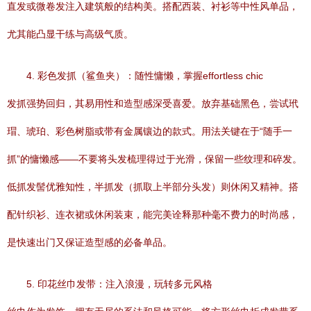
直发或微卷发注入建筑般的结构美。搭配西装、衬衫等中性风单品，
尤其能凸显干练与高级气质。
4. 彩色发抓（鲨鱼夹）：随性慵懒，掌握effortless chic
发抓强势回归，其易用性和造型感深受喜爱。放弃基础黑色，尝试玳
瑁、琥珀、彩色树脂或带有金属镶边的款式。用法关键在于“随手一
抓”的慵懒感——不要将头发梳理得过于光滑，保留一些纹理和碎发。
低抓发髻优雅知性，半抓发（抓取上半部分头发）则休闲又精神。搭
配针织衫、连衣裙或休闲装束，能完美诠释那种毫不费力的时尚感，
是快速出门又保证造型感的必备单品。
5. 印花丝巾发带：注入浪漫，玩转多元风格