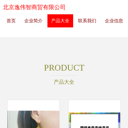
北京逸伟智商贸有限公司
首页
企业简介
产品大全
联系我们
企业信息
PRODUCT
产品大全