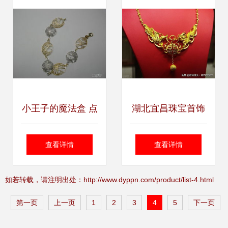
小王子的魔法盒 点
湖北宜昌珠宝首饰
亮每个女孩的美丽
店 琳琅满目的黄金
查看详情
查看详情
梦想
饰品与龙凤呈祥美
如若转载，请注明出处：http://www.dyppn.com/product/list-4.html
发饰品
第一页
上一页
1
2
3
4
5
下一页