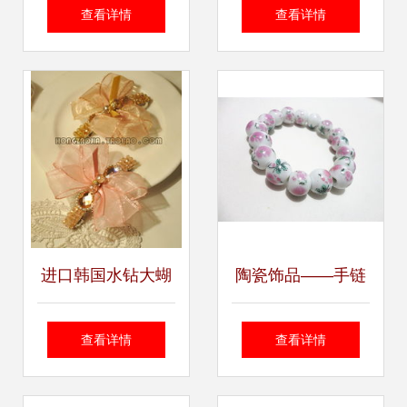
水晶吊坠耳钉，诠
店 黄金饰品琳琅满
查看详情
查看详情
释女性优雅魅力
目，龙凤呈祥与美
发饰品销售新趋势
进口韩国水钻大蝴
陶瓷饰品——手链
蝶结发饰 流行美发
项链批发零售与美
查看详情
查看详情
首饰新风尚
发饰品销售指南