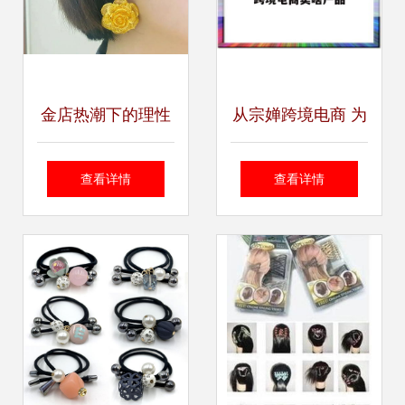
金店热潮下的理性
从宗婵跨境电商 为
选择 这4类黄金首
何美发饰品成销售
查看详情
查看详情
饰，再喜欢也需三
新宠
思而后行